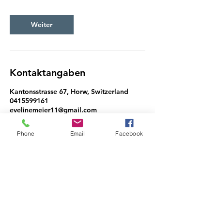
.
Weiter
Kontaktangaben
Kantonsstrasse 67, Horw, Switzerland
0415599161
evelinemeier11@gmail.com
Phone
Email
Facebook
Do Not Sell My Personal
Information
COIFFEUR EVELINE