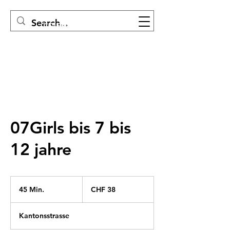
COIFFEUR EVELINE
07Girls bis 7 bis
12 jahre
38
Schweizer
45 Min.
4
CHF 38
Franken
5
M
Kantonsstrasse
i
n