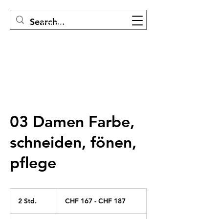
COIFFEUR EVELINE
03 Damen Farbe,
schneiden, fönen,
pflege
CHF
167
2 Std.
2
CHF 167 - CHF 187
-
CHF
S
187