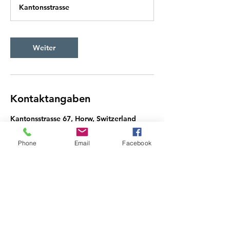
t
Kantonsstrasse
d
.
Weiter
Kontaktangaben
Kantonsstrasse 67, Horw, Switzerland
Phone
Email
Facebook
Do Not Sell My Personal
Information
COIFFEUR EVELINE