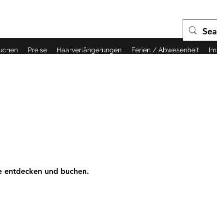
buchen
Preise
Haarverlängerungen
Ferien / Abwesenheit
Im
ne entdecken und buchen.